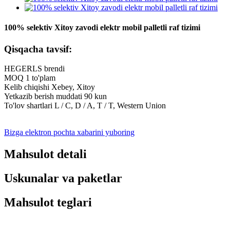
100% selektiv Xitoy zavodi elektr mobil palletli raf tizimi
Qisqacha tavsif:
HEGERLS brendi
MOQ 1 to'plam
Kelib chiqishi Xebey, Xitoy
Yetkazib berish muddati 90 kun
To'lov shartlari L / C, D / A, T / T, Western Union
Bizga elektron pochta xabarini yuboring
Mahsulot detali
Uskunalar va paketlar
Mahsulot teglari