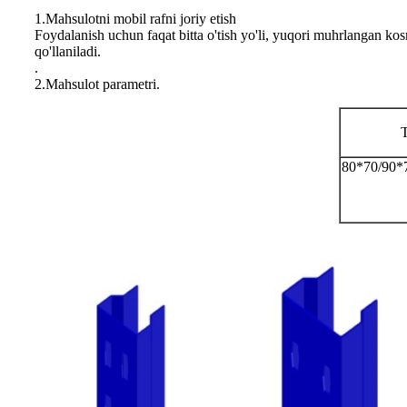
1.Mahsulotni mobil rafni joriy etish
Foydalanish uchun faqat bitta o'tish yo'li, yuqori muhrlangan k
qo'llaniladi.
.
2.Mahsulot parametri.
T
80*70/90*