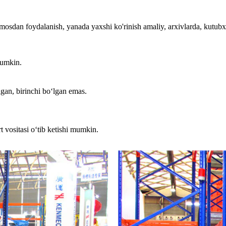
osmosdan foydalanish, yanada yaxshi ko'rinish amaliy, arxivlarda, kutu
mumkin.
lgan, birinchi boʻlgan emas.
t vositasi oʻtib ketishi mumkin.