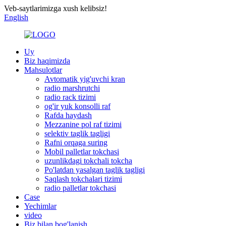
Veb-saytlarimizga xush kelibsiz!
English
Uy
Biz haqimizda
Mahsulotlar
Avtomatik yig'uvchi kran
radio marshrutchi
radio rack tizimi
og'ir yuk konsolli raf
Rafda haydash
Mezzanine pol raf tizimi
selektiv taglik tagligi
Rafni orqaga suring
Mobil palletlar tokchasi
uzunlikdagi tokchali tokcha
Po'latdan yasalgan taglik tagligi
Saqlash tokchalari tizimi
radio palletlar tokchasi
Case
Yechimlar
video
Biz bilan bog'lanish