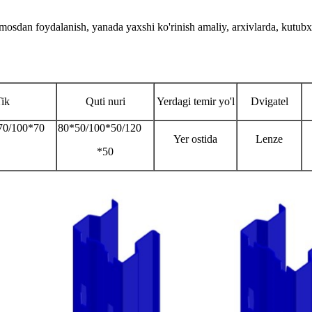
osmosdan foydalanish, yanada yaxshi ko'rinish amaliy, arxivlarda, kutu
ik
Quti nuri
Yerdagi temir yo'l
Dvigatel
70/100*70
80*50/100*50/120
Yer ostida
Lenze
*50