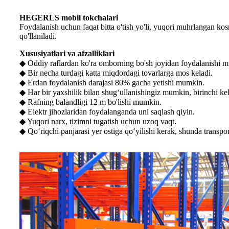
HEGERLS mobil tokchalari
Foydalanish uchun faqat bitta o'tish yo'li, yuqori muhrlangan k
qo'llaniladi.
Xususiyatlari va afzalliklari
◆ Oddiy raflardan ko'ra omborning bo'sh joyidan foydalanishi 
◆ Bir necha turdagi katta miqdordagi tovarlarga mos keladi.
◆ Erdan foydalanish darajasi 80% gacha yetishi mumkin.
◆ Har bir yaxshilik bilan shugʻullanishingiz mumkin, birinchi ke
◆ Rafning balandligi 12 m bo'lishi mumkin.
◆ Elektr jihozlaridan foydalanganda uni saqlash qiyin.
◆ Yuqori narx, tizimni tugatish uchun uzoq vaqt.
◆ Qoʻriqchi panjarasi yer ostiga qoʻyilishi kerak, shunda transpor