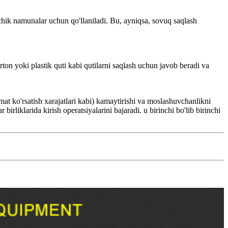
chik namunalar uchun qo'llaniladi. Bu, ayniqsa, sovuq saqlash
arton yoki plastik quti kabi qutilarni saqlash uchun javob beradi va
izmat ko'rsatish xarajatlari kabi) kamaytirishi va moslashuvchanlikni
irliklarida kirish operatsiyalarini bajaradi. u birinchi bo'lib birinchi