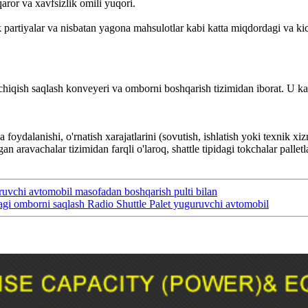
aror va xavfsizlik omili yuqori.
 partiyalar va nisbatan yagona mahsulotlar kabi katta miqdordagi va ki
 va chiqish saqlash konveyeri va omborni boshqarish tizimidan iborat. U k
 foydalanishi, o'rnatish xarajatlarini (sovutish, ishlatish yoki texnik x
vachalar tizimidan farqli o'laroq, shattle tipidagi tokchalar palletlar b
ruvchi avtomobil masofadan boshqarish pulti bilan
agi omborni saqlash Radio Shuttle Palet yuguruvchi avtomobil