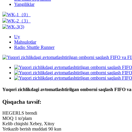
Yangiliklar
Uy
Mahsulotlar
Radio Shuttle Runner
Yuqori zichlikdagi avtomatlashtirilgan omborni saqlash FIFO va F
Qisqacha tavsif:
HEGERLS brendi
MOQ 1 to'plam
Kelib chiqishi Xebey, Xitoy
Yetkazib berish muddati 90 kun