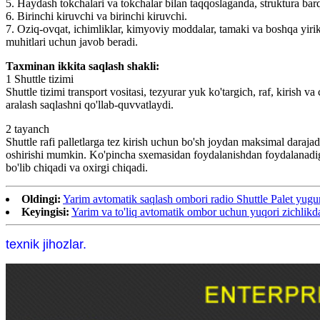
5. Haydash tokchalari va tokchalar bilan taqqoslaganda, struktura barq
6. Birinchi kiruvchi va birinchi kiruvchi.
7. Oziq-ovqat, ichimliklar, kimyoviy moddalar, tamaki va boshqa yirik
muhitlari uchun javob beradi.
Taxminan ikkita saqlash shakli:
1 Shuttle tizimi
Shuttle tizimi transport vositasi, tezyurar yuk ko'targich, raf, kirish
aralash saqlashni qo'llab-quvvatlaydi.
2 tayanch
Shuttle rafi palletlarga tez kirish uchun bo'sh joydan maksimal darajada
oshirishi mumkin. Ko'pincha sxemasidan foydalanishdan foydalanadigan ara
bo'lib chiqadi va oxirgi chiqadi.
Oldingi:
Yarim avtomatik saqlash ombori radio Shuttle Palet yugu
Keyingisi:
Yarim va to'liq avtomatik ombor uchun yuqori zichlikd
texnik jihozlar.