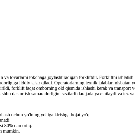
va tovarlarni tokchaga joylashtiradigan forkliftdir. Forkliftni ishlatish
ligiga jiddiy ta'sir qiladi. Operatorlarning texnik talablari nisbatan yu
irildi, forklift faqat omborning old qismida ishlashi kerak va transport v
Ushbu dastur ish samaradorligini sezilarli darajada yaxshilaydi va tez va 
hilash uchun yo'lning yo'liga kirishga hojat yo'q.
anadi.
si 80% dan ortiq.
ish mumkin.