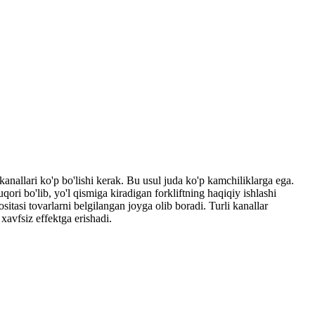
 kanallari ko'p bo'lishi kerak. Bu usul juda ko'p kamchiliklarga ega.
qori bo'lib, yo'l qismiga kiradigan forkliftning haqiqiy ishlashi
ositasi tovarlarni belgilangan joyga olib boradi. Turli kanallar
xavfsiz effektga erishadi.