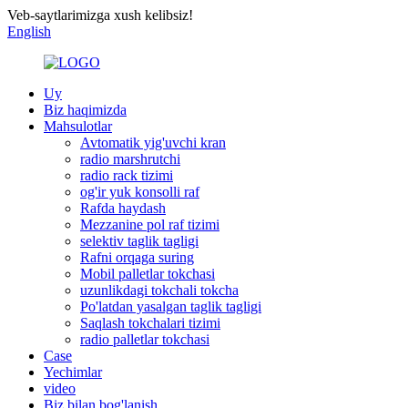
Veb-saytlarimizga xush kelibsiz!
English
Uy
Biz haqimizda
Mahsulotlar
Avtomatik yig'uvchi kran
radio marshrutchi
radio rack tizimi
og'ir yuk konsolli raf
Rafda haydash
Mezzanine pol raf tizimi
selektiv taglik tagligi
Rafni orqaga suring
Mobil palletlar tokchasi
uzunlikdagi tokchali tokcha
Po'latdan yasalgan taglik tagligi
Saqlash tokchalari tizimi
radio palletlar tokchasi
Case
Yechimlar
video
Biz bilan bog'lanish