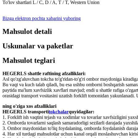
To'lov shartlari L / C, D / A, T / T, Western Union
Bizga elektron pochta xabarini yuboring
Mahsulot detali
Uskunalar va paketlar
Mahsulot teglari
HEGERLS shattle raftining afzalliklari:
Asl qo'zg'aluvchan tokcha to'g'ridan-to'g'ri ombor maydoniga kiradigan 
Bu vaqt va kuch talab qiladi, bu esa ushbu omborni boshqarish samarador
paytida ma'lum xavfsizlik xavflari mavjud; endi u shattle rafiga o'zgart
orasidagi transport vositasini uzatish forklift tomonidan yakunlanadi. 
ning o'ziga xos afzalliklari
HEGERLS transporti
tokchalar
quyidagilar:
1. Forklift ish vaqtini tejash va xodimlar va tovarlar xavfsizligini yaxs
2. Omborda tovarlarni saqlash samaradorligi sezilarli darajada yaxshil
3. Ombor maydonidan to'liq foydalaning, omborda foydalanish daraja
4. Har xil turdagi mahsulotlar uchun kanal orqali moslashuvchan kir